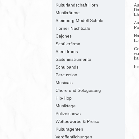
Kulturlandschaft Horn
Au
Do
Musikräume
Eh
Steinberg Modell Schule
Au
Po
Horner Nachtcafé
Cajones
Na
La
Schülerfirma
Ge
Steeldrums
wa
ka
Saiteninstrumente
Ei
Schulbands
Percussion
Musicals
Chöre und Sologesang
Hip-Hop
Musiktage
Polizeishows
Wettbewerbe & Preise
Kulturagenten
Veröffentlichungen