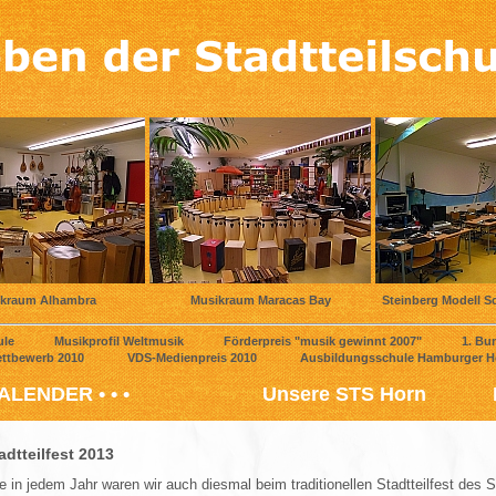
kraum Alhambra
Musikraum Maracas Bay
Steinberg Modell S
Schule Musikprofil Weltmusik Förderpreis "musik gewinnt 2007" 1. Bunde
eb-Wettbewerb 2010 VDS-Medienpreis 2010 Ausbildungsschule Hamburger Hoc
LENDER • • •
Unsere STS Horn
adtteilfest 2013
e in jedem Jahr waren wir auch diesmal beim traditionellen Stadtteilfest des St