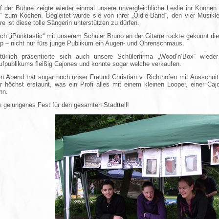
f der Bühne zeigte wieder einmal unsere unvergleichliche Leslie ihr Könn
“ zum Kochen. Begleitet wurde sie von ihrer „Oldie-Band“, den vier Musikleh
re ist diese tolle Sängerin unterstützen zu dürfen.
ch „iPunktastic“ mit unserem Schüler Bruno an der Gitarre rockte gekonnt d
p – nicht nur fürs junge Publikum ein Augen- und Ohrenschmaus.
türlich präsentierte sich auch unsere Schülerfirma „Wood’n’Box“ wie
ufpublikums fleißig Cajones und konnte sogar welche verkaufen.
n Abend trat sogar noch unser Freund Christian v. Richthofen mit Ausschn
r höchst erstaunt, was ein Profi alles mit einem kleinen Looper, einer C
nn.
n gelungenes Fest für den gesamten Stadtteil!