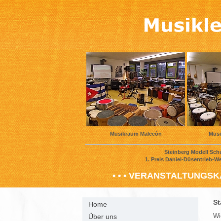
Musikraum Malecón
Musi
Steinberg Modell 
1. Preis Daniel-Düsentri
• • • VERANSTALTUNGSKA
St
Home
Wi
Über uns