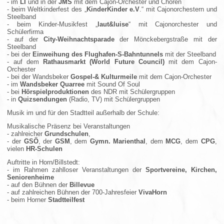
- im
LI
und in der
JMS
mit dem Cajon-Orchester und Chören
- beim Weltkinderfest des „
KinderKinder e.V
.“ mit Cajonorchestern und
Steelband
- beim Kinder-Musikfest „
laut&luise
“ mit Cajonorchester und
Schülerfirma
- auf der
City-Weihnachtsparade
der Mönckebergstraße mit der
Steelband
- bei der
Einweihung des Flughafen-S-Bahntunnels
mit der Steelband
- auf dem
Rathausmarkt (World Future Council)
mit dem Cajon-
Orchester
- bei der Wandsbeker
Gospel-& Kulturmeile
mit dem Cajon-Orchester
- im
Wandsbeker Quarree
mit Sound Of Soul
- bei
Hörspielproduktionen
des NDR mit Schülergruppen
- in
Quizsendungen
(Radio, TV) mit Schülergruppen
Musik im und für den Stadtteil außerhalb der Schule:
Musikalische Präsenz bei Veranstaltungen
- zahlreicher
Grundschulen
,
- der
GSÖ
, der
GSM
, dem
Gymn. Marienthal
, dem
MCG
, dem
CPG
,
vielen
HR-Schulen
Auftritte in Horn/Billstedt:
- im Rahmen zahlloser Veranstaltungen der
Sportvereine, Kirchen,
Seniorenheime
- auf den Bühnen der
Billevue
- auf zahlreichen Bühnen der 700-Jahresfeier
VivaHorn
- beim Horner
Stadtteilfest